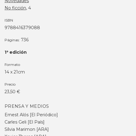
Novedades
No ficción
, 4
ISBN
9788416379088
736
Páginas:
1ª edición
Formato
14 x 21cm
Precio
23,50 €
PRENSA Y MEDIOS
Ernest Alós [El Periódico]
Carles Geli [El País]
Sílvia Marimon [ARA]