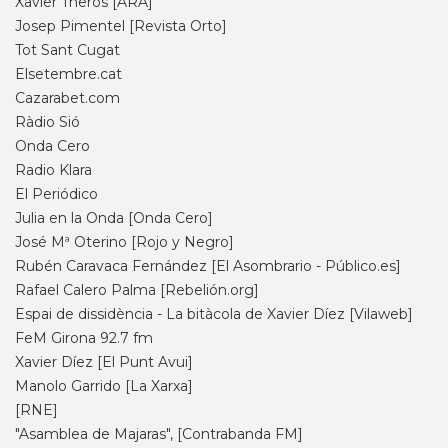
Xavier Theros [ARA]
Josep Pimentel [Revista Orto]
Tot Sant Cugat
Elsetembre.cat
Cazarabet.com
Ràdio Sió
Onda Cero
Radio Klara
El Periódico
Julia en la Onda [Onda Cero]
José Mª Oterino [Rojo y Negro]
Rubén Caravaca Fernández [El Asombrario - Público.es]
Rafael Calero Palma [Rebelión.org]
Espai de dissidència - La bitàcola de Xavier Díez [Vilaweb]
FeM Girona 92.7 fm
Xavier Díez [El Punt Avui]
Manolo Garrido [La Xarxa]
[RNE]
"Asamblea de Majaras", [Contrabanda FM]