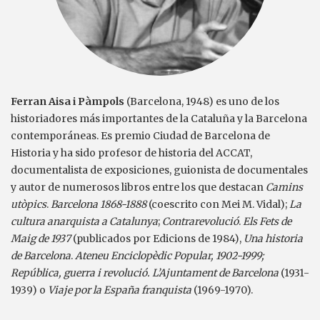
Ferran Aisa i Pàmpols
(Barcelona, 1948) es uno de los
historiadores más importantes de la Cataluña y la Barcelona
contemporáneas. Es premio Ciudad de Barcelona de
Historia y ha sido profesor de historia del ACCAT,
documentalista de exposiciones, guionista de documentales
y autor de numerosos libros entre los que destacan
Camins
utòpics
.
Barcelona 1868-1888
(coescrito con Mei M. Vidal);
La
cultura anarquista a Catalunya
;
Contrarevolució
.
Els Fets de
Maig de 1937
(publicados por Edicions de 1984),
Una historia
de Barcelona
.
Ateneu Enciclopèdic Popular, 1902-1999;
República, guerra i revolució. L’Ajuntament de Barcelona
(1931-
1939)
o
Viaje por la España franquista
(1969-1970)
.