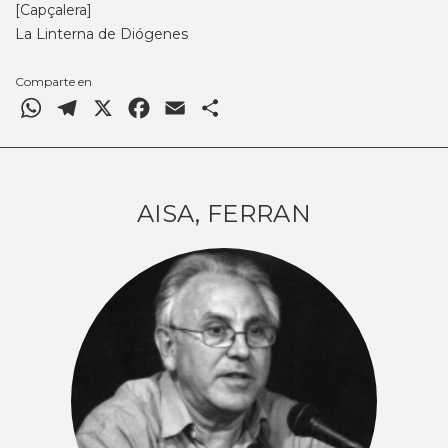
[Capçalera]
La Linterna de Diógenes
Comparte en
WhatsApp
Telegram
X
Facebook
Email
Comparteix
AISA, FERRAN