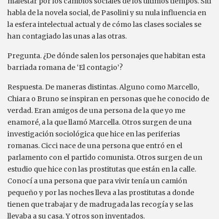
malestar por los cambios sociales de los últimos tiempos. Siti
habla de la novela social, de Pasolini y su nula influencia en
la esfera intelectual actual y de cómo las clases sociales se
han contagiado las unas a las otras.
Pregunta. ¿De dónde salen los personajes que habitan esta
barriada romana de ‘El contagio’?
Respuesta. De maneras distintas. Alguno como Marcello,
Chiara o Bruno se inspiran en personas que he conocido de
verdad. Eran amigos de una persona de la que yo me
enamoré, a la que llamó Marcella. Otros surgen de una
investigación sociológica que hice en las periferias
romanas. Cicci nace de una persona que entró en el
parlamento con el partido comunista. Otros surgen de un
estudio que hice con las prostitutas que están en la calle.
Conocí a una persona que para vivir tenía un camión
pequeño y por las noches lleva a las prostitutas a donde
tienen que trabajar y de madrugada las recogía y se las
llevaba a su casa. Y otros son inventados.