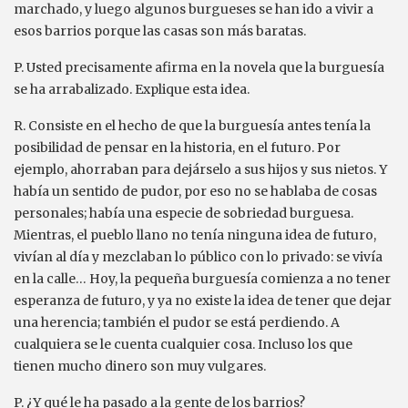
marchado, y luego algunos burgueses se han ido a vivir a
esos barrios porque las casas son más baratas.
P. Usted precisamente afirma en la novela que la burguesía
se ha arrabalizado. Explique esta idea.
R. Consiste en el hecho de que la burguesía antes tenía la
posibilidad de pensar en la historia, en el futuro. Por
ejemplo, ahorraban para dejárselo a sus hijos y sus nietos. Y
había un sentido de pudor, por eso no se hablaba de cosas
personales; había una especie de sobriedad burguesa.
Mientras, el pueblo llano no tenía ninguna idea de futuro,
vivían al día y mezclaban lo público con lo privado: se vivía
en la calle… Hoy, la pequeña burguesía comienza a no tener
esperanza de futuro, y ya no existe la idea de tener que dejar
una herencia; también el pudor se está perdiendo. A
cualquiera se le cuenta cualquier cosa. Incluso los que
tienen mucho dinero son muy vulgares.
P. ¿Y qué le ha pasado a la gente de los barrios?