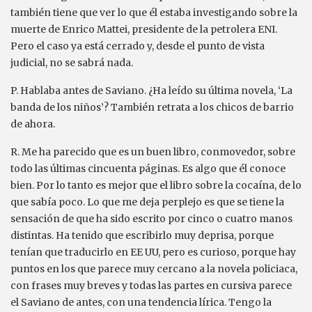
también tiene que ver lo que él estaba investigando sobre la
muerte de Enrico Mattei, presidente de la petrolera ENI.
Pero el caso ya está cerrado y, desde el punto de vista
judicial, no se sabrá nada.
P. Hablaba antes de Saviano. ¿Ha leído su última novela, ‘La
banda de los niños’? También retrata a los chicos de barrio
de ahora.
R. Me ha parecido que es un buen libro, conmovedor, sobre
todo las últimas cincuenta páginas. Es algo que él conoce
bien. Por lo tanto es mejor que el libro sobre la cocaína, de lo
que sabía poco. Lo que me deja perplejo es que se tiene la
sensación de que ha sido escrito por cinco o cuatro manos
distintas. Ha tenido que escribirlo muy deprisa, porque
tenían que traducirlo en EE UU, pero es curioso, porque hay
puntos en los que parece muy cercano a la novela policiaca,
con frases muy breves y todas las partes en cursiva parece
el Saviano de antes, con una tendencia lírica. Tengo la