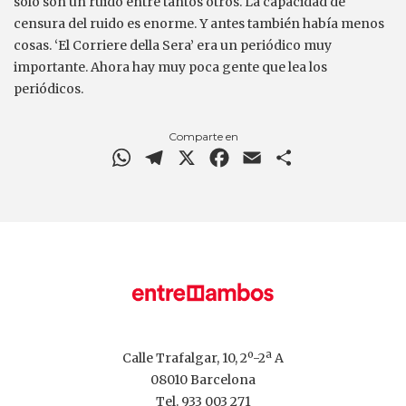
solo son un ruido entre tantos otros. La capacidad de
censura del ruido es enorme. Y antes también había menos
cosas. ‘El Corriere della Sera’ era un periódico muy
importante. Ahora hay muy poca gente que lea los
periódicos.
Comparte en
WhatsApp
Telegram
X
Facebook
Email
Comparteix
Calle Trafalgar, 10, 2º-2ª A
08010 Barcelona
Tel.
933 003 271