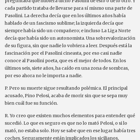
preguntaba qué hubiera dicho Pasolini de esto o de lo otro. Y
cada partido trataba de llevarse para sí mismo una parte de
Pasolini. La derecha decía que en los últimos años había
hablado de un fascismo sublime; la izquierda decía que
siempre había sido un compañero; e incluso La Liga Norte
decía que había sido un autonomista. Una sobrevalorización
de su figura, sin que nadie lo volviera a leer. Después está la
fascinación por el Pasolini cineasta, por eso casi nadie
conoce al Pasolini poeta, que es el mejor de todos. En los
últimos seis, siete años, ha caído en una zona de sombras,
por eso ahora no le importa a nadie.
P. Pero su muerte sigue resultando polémica. El principal
acusado, Pino Pelosi, acaba de morir sin que se sepa muy
bien cuál fue su función.
R. Yo creo que existen muchos elementos para entender qué
sucedió. Lo que es seguro es que no lo mató Pelosi, o si lo
mató, no estaba solo. Hoy se sabe que en ese lugar había tres
coches. Seguramente están implicados los sicilianos,