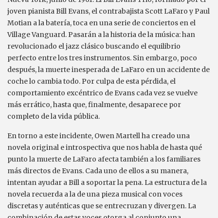
joven pianista Bill Evans, el contrabajista Scott LaFaro y Paul
Motian a la batería, toca en una serie de conciertos en el
Village Vanguard. Pasarán a la historia de la música: han
revolucionado el jazz clásico buscando el equilibrio
perfecto entre los tres instrumentos. Sin embargo, poco
después, la muerte inesperada de LaFaro en un accidente de
coche lo cambia todo. Por culpa de esta pérdida, el
comportamiento excéntrico de Evans cada vez se vuelve
más errático, hasta que, finalmente, desaparece por
completo de la vida pública.
En torno a este incidente, Owen Martell ha creado una
novela original e introspectiva que nos habla de hasta qué
punto la muerte de LaFaro afecta también a los familiares
más directos de Evans. Cada uno de ellos a su manera,
intentan ayudar a Bill a soportar la pena. La estructura de la
novela recuerda a la de una pieza musical con voces
discretas y auténticas que se entrecruzan y divergen. La
combinación de estas voces otorga al conjunto una