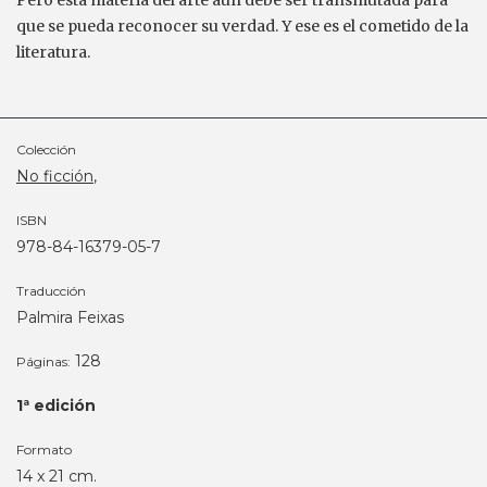
Pero esta materia del arte aún debe ser transmutada para
que se pueda reconocer su verdad. Y ese es el cometido de la
literatura.
Colección
No ficción
,
ISBN
978-84-16379-05-7
Traducción
Palmira Feixas
128
Páginas:
1ª edición
Formato
14 x 21 cm.