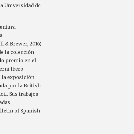
la Universidad de
ventura
a
l & Brewer, 2016)
de la colección
ndo premio en el
rni Ibero-
e la exposición
da por la British
il. Sus trabajos
zadas
ulletin of Spanish