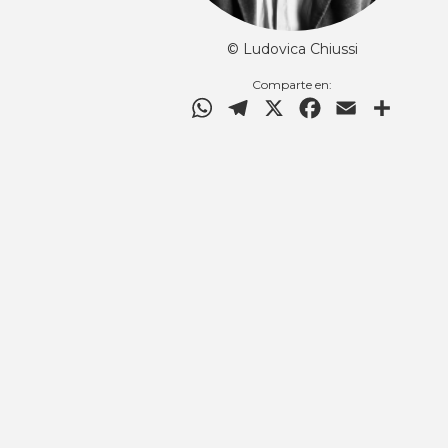
© Ludovica Chiussi
Comparte en:
WhatsApp
Telegram
X
Facebook
Email
Compar