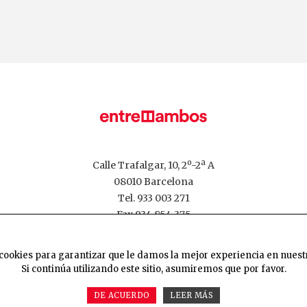
Calle Trafalgar, 10, 2º-2ª A
08010 Barcelona
Tel. 933 003 271
Fax 934 854 375
editorialentreambos@gmail.com
cookies para garantizar que le damos la mejor experiencia en nuestr
Si continúa utilizando este sitio, asumiremos que por favor.
POLÍTICA DE COOKIES
POLÍTICA DE PRIVACIDAD
DE ACUERDO
LEER MÁS
DISEÑO WEB