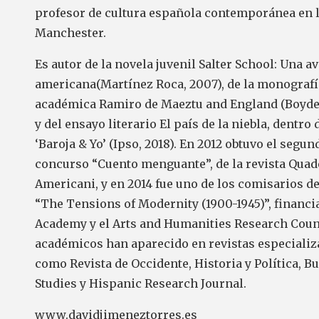
profesor de cultura española contemporánea en 
Manchester.
Es autor de la novela juvenil
Salter School: Una a
teix
americana
(Martínez Roca, 2007), de la monografí
académica
Ramiro de Maeztu and England
(Boydel
y del ensayo literario
El país de la niebla
, dentro 
‘Baroja & Yo’ (Ipso, 2018). En 2012 obtuvo el segu
concurso “Cuento menguante”, de la revista
Quade
Americani
, y en 2014 fue uno de los comisarios d
“The Tensions of Modernity (1900-1945)”, financia
Academy y el Arts and Humanities Research Counc
académicos han aparecido en revistas especiali
como
Revista de Occidente, Historia y Política, B
Studies
y
Hispanic Research Journal
.
www.davidjimeneztorres.es