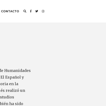
CONTACTO
r de Humanidades
n
El Español
y
toria en la
és realizó un
Estudios
bién ha sido